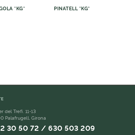
GOLA *KG*
PINATELL *KG*
TE
er del Trefí. 11-13
0 Palafrugell, Girona
2 30 50 72 / 630 503 209