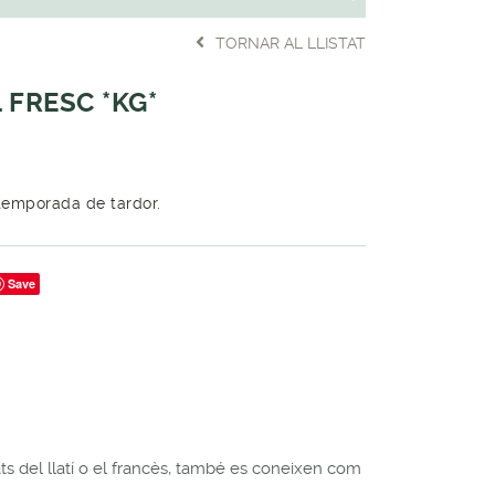
TORNAR AL LLISTAT
 FRESC *KG*
 temporada de tardor.
Save
s del llatí o el francès, també es coneixen com