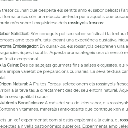
 tresor culinari que desperta els sentits amb el sabor delicat i l'
s i forma única, són una elecció perfecta per a aquells que busq
reix més sobre l'exquisidesa dels
rossinyols frescos
:
Sabor Sofisticat:
Són coneguts pel seu sabor sofisticat i la textura
terroses amb tocs afruitats, creant una experiència gustativa inigu
Aroma Embriagador:
En cuinar-los, els rossinyols desprenen un
fragàncies riques i subtils. Aquesta aroma afegeix una dimensió ext
un festí excepcional.
A la Cuina:
Des de saltejats gourmets fins a salses exquisites, els r
una àmplia varietat de preparacions culinàries. La seva textura car
lat.
Origen Natural
: A Fruites Forpas, seleccionem els rossinyols fresc
arribin a la teva taula directament des del seu entorn natural. Aq
de la seva qualitat i sabor.
Nutrients Beneficiosos:
A més del seu deliciós sabor, els rossinyol
Contenen vitamines, minerals i antioxidants que contribueixen a un
i ets un xef experimentat com si estàs explorant a la cuina, el
ross
receptes a nivells gastronòmics superiors. Experimenta amb l'elegà