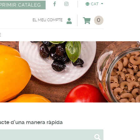
CAT
PRIMIR CATÀLEG
0
EL MEU COMPTE
E
ducte d'una manera ràpida