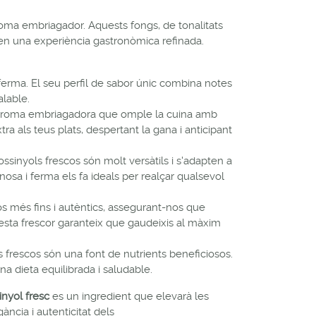
aroma embriagador. Aquests fongs, de tonalitats
uen una experiència gastronòmica refinada.
 ferma. El seu perfil de sabor únic combina notes
alable.
a aroma embriagadora que omple la cuina amb
ra als teus plats, despertant la gana i anticipant
ossinyols frescos són molt versàtils i s'adapten a
nosa i ferma els fa ideals per realçar qualsevol
os més fins i autèntics, assegurant-nos que
uesta frescor garanteix que gaudeixis al màxim
s frescos són una font de nutrients beneficiosos.
a dieta equilibrada i saludable.
inyol fresc
es un ingredient que elevarà les
ncia i autenticitat dels