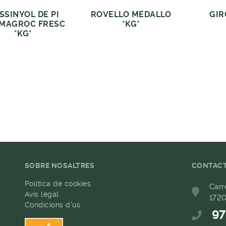
SSINYOL DE PI
ROVELLO MEDALLO
GIR
MAGROC FRESC
*KG*
*KG*
SOBRE NOSALTRES
CONTAC
Política de cookies
Carr
Avís legal
1720
Condicions d'ús
97