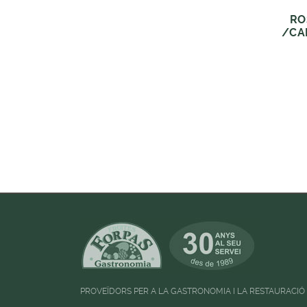
RO
/CA
PROVEÏDORS PER A LA GASTRONOMIA I LA RESTAURACIÓ