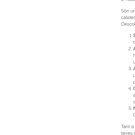
Són un
càlide
Descob
p
Tant s
teves 