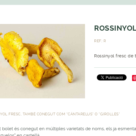
ROSSINYOL
REF.: R
Rossinyol fresc de
YOL FRESC, TAMBÉ CONEGUT COM "CÁNTARELUS" O "GIROLLES"
 bolet és conegut en múltiples varietats de noms, els ja esmentat
ozuelos" en castellà.