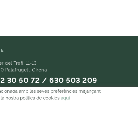
TE
er del Trefí. 11-13
0 Palafrugell, Girona
2 30 50 72 / 630 503 209
relacionada amb les seves preferències mitjançant
9 657 489
la nostra política de cookies
aquí
andes@forpasgastronomia.com