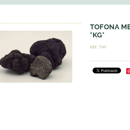
TOFONA M
*KG*
REF.: TMF