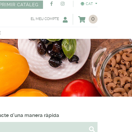
CAT
PRIMIR CATÀLEG
0
EL MEU COMPTE
E
ducte d'una manera ràpida