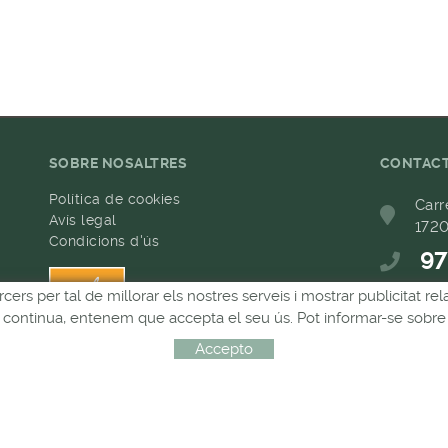
SOBRE NOSALTRES
CONTAC
Política de cookies
Carr
Avís legal
1720
Condicions d'ús
97
h
rcers per tal de millorar els nostres serveis i mostrar publicitat 
68
Si continua, entenem que accepta el seu ús. Pot informar-se sobre 
com
Accepto
Distribuït per:
MICROLÒGIC, SLU