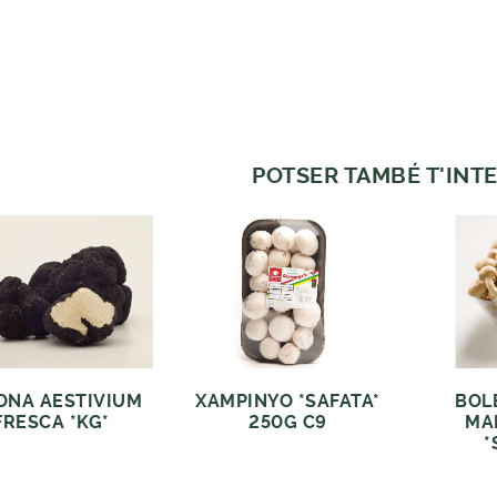
POTSER TAMBÉ T'INTE
ONA AESTIVIUM
XAMPINYO *SAFATA*
BOL
FRESCA *KG*
250G C9
MA
*