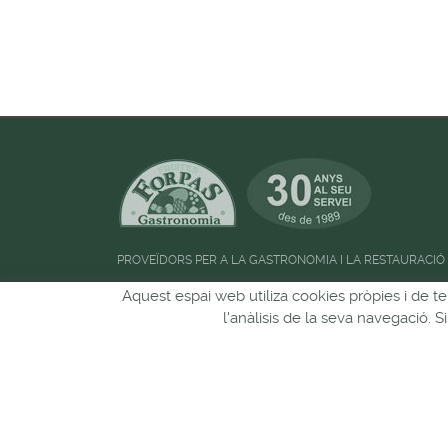
PROVEÏDORS PER A LA GASTRONOMIA I LA RESTAURACIÓ
Horari d'atenció al públic:
de 09:00h a 13:00
Aquest espai web utiliza cookies pròpies i de te
l'anàlisis de la seva navegació. 
Pots seguir-nos a