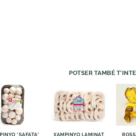
POTSER TAMBÉ T'INTE
PINYO *SAFATA*
XAMPINYO LAMINAT
ROSS