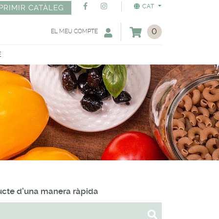
CAT
PRIMIR CATÀLEG
0
EL MEU COMPTE
E
ducte d'una manera ràpida