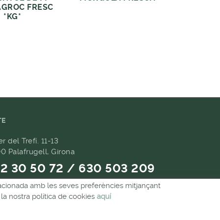
GROC FRESC
*KG*
TE
er del Trefí. 11-13
0 Palafrugell, Girona
2 30 50 72 / 630 503 209
relacionada amb les seves preferències mitjançant
9 657 489
la nostra política de cookies
aquí
andes@forpasgastronomia.com