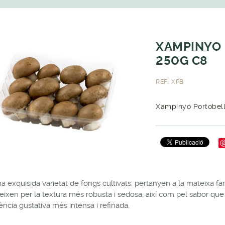
XAMPINYO 
250G C8
REF.: XPB
Xampinyó Portobello
a exquisida varietat de fongs cultivats, pertanyen a la mateixa f
geixen per la textura més robusta i sedosa, així com pel sabor que
ència gustativa més intensa i refinada.