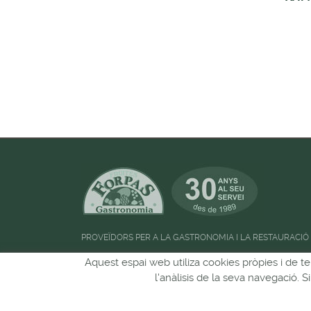
PROVEÏDORS PER A LA GASTRONOMIA I LA RESTAURACIÓ
Horari d'atenció al públic:
de 09:00h a 13:00
Aquest espai web utiliza cookies pròpies i de te
l'anàlisis de la seva navegació. 
Pots seguir-nos a