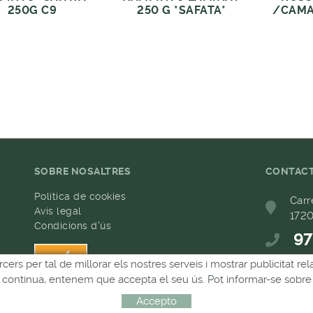
250G C9
250 G *SAFATA*
/CAMA
SOBRE NOSALTRES
CONTAC
Política de cookies
Carr
Avís legal
1720
Condicions d'ús
97
h
rcers per tal de millorar els nostres serveis i mostrar publicitat 
68
Si continua, entenem que accepta el seu ús. Pot informar-se sobre 
com
Accepto