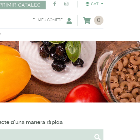
CAT
PRIMIR CATÀLEG
0
EL MEU COMPTE
E
ducte d'una manera ràpida