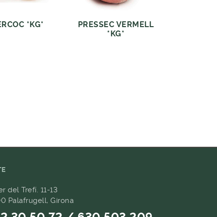
ERCOC *KG*
PRESSEC VERMELL
*KG*
TE
er del Trefí. 11-13
0 Palafrugell, Girona