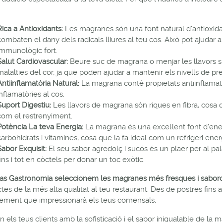
Rica a Antioxidants:
Les magranes són una font natural d'antioxid
combaten el dany dels radicals lliures al teu cos. Això pot ajudar a 
immunològic fort.
Salut Cardiovascular:
Beure suc de magrana o menjar les llavors s'
malalties del cor, ja que poden ajudar a mantenir els nivells de press
Antiinflamatòria Natural:
La magrana conté propietats antiinflamat
inflamatòries al cos.
Suport Digestiu:
Les llavors de magrana són riques en fibra, cosa 
com el restrenyiment.
Potència La teva Energia:
La magrana és una excel·lent font d'ene
carbohidrats i vitamines, cosa que la fa ideal com un refrigeri ener
Sabor Exquisit:
El seu sabor agredolç i sucós és un plaer per al pal
fins i tot en còctels per donar un toc exòtic.
as Gastronomia seleccionem les magranes més fresques i sabor
tes de la més alta qualitat al teu restaurant. Des de postres fins
ment que impressionarà els teus comensals.
n els teus clients amb la sofisticació i el sabor inigualable de la 