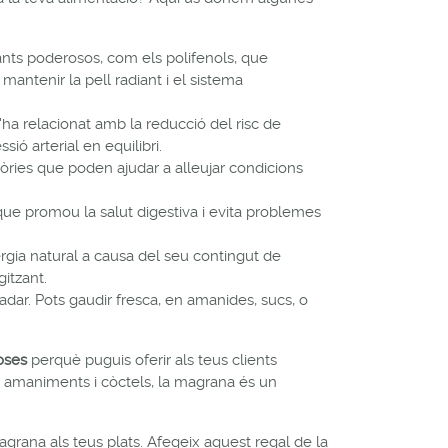
ants poderosos, com els polifenols, que
mantenir la pell radiant i el sistema
ha relacionat amb la reducció del risc de
ió arterial en equilibri.
òries que poden ajudar a alleujar condicions
que promou la salut digestiva i evita problemes
rgia natural a causa del seu contingut de
gitzant.
adar. Pots gaudir fresca, en amanides, sucs, o
oses
perquè puguis oferir als teus clients
 a amaniments i còctels, la magrana és un
magrana als teus plats. Afegeix aquest regal de la