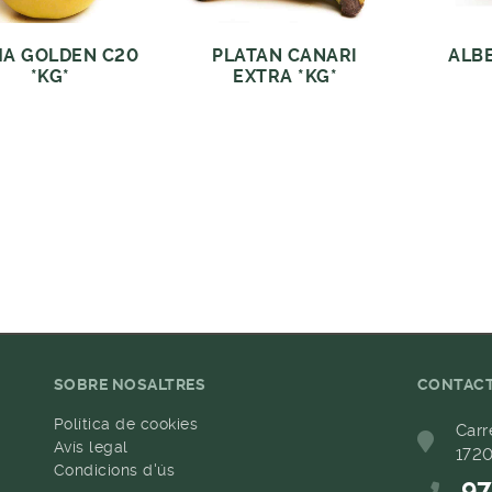
A GOLDEN C20
PLATAN CANARI
ALB
*KG*
EXTRA *KG*
SOBRE NOSALTRES
CONTAC
Política de cookies
Carr
Avís legal
1720
Condicions d'ús