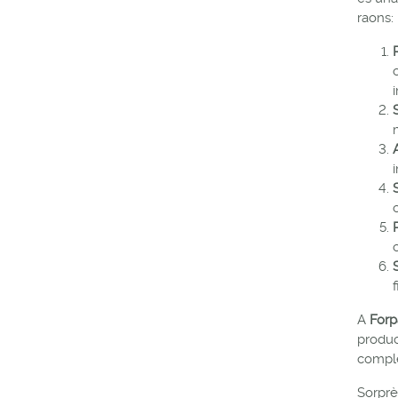
raons:
A
Forp
produc
comple
Sorprè