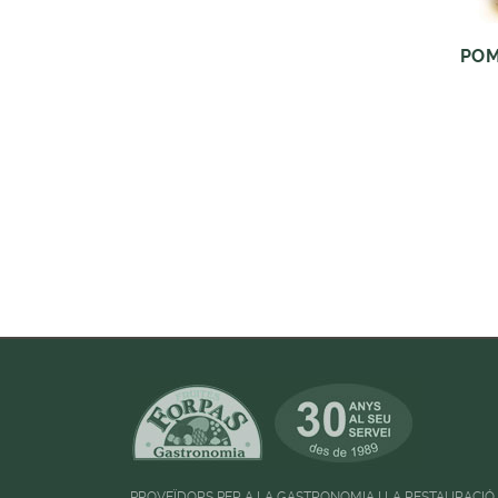
POM
PROVEÏDORS PER A LA GASTRONOMIA I LA RESTAURACIÓ