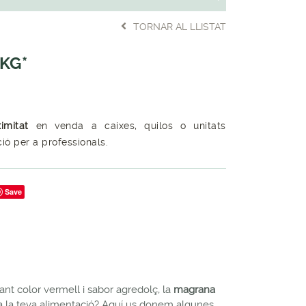
TORNAR AL LLISTAT
KG*
ximitat
en venda a caixes, quilos o unitats
ció per a professionals.
Save
lant color vermell i sabor agredolç, la
magrana
e a la teva alimentació? Aquí us donem algunes