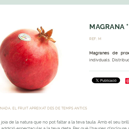
MAGRANA *
REF.: M
Magranes de pro
indivduals. Distribu
NADA, EL FRUIT APREIXAT DES DE TEMPS ANTICS
joia de la natura que no pot faltar a la teva taula. Amb el seu bril
 addició espectacular a la teva dieta. Per què l'hauries d'inclour