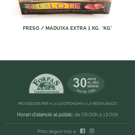
FRESO / MADUIXA EXTRA 1 KG. *KG*
PROVEÏDORS PER A LA GASTRONOMIA I LA RESTAURACIÓ
Horari d'atenció al públic:
de 09:00h a 13:00h
Pots seguir-nos a