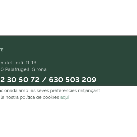
TE
er del Trefí. 11-13
0 Palafrugell, Girona
2 30 50 72 / 630 503 209
relacionada amb les seves preferències mitjançant
9 657 489
la nostra política de cookies
aquí
andes@forpasgastronomia.com