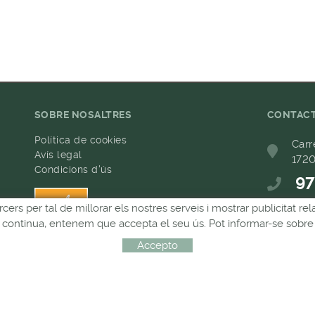
SOBRE NOSALTRES
CONTAC
Política de cookies
Carr
Avís legal
1720
Condicions d'ús
97
h
rcers per tal de millorar els nostres serveis i mostrar publicitat 
68
Si continua, entenem que accepta el seu ús. Pot informar-se sobre 
com
Accepto
Distribuït per:
MICROLÒGIC, SLU