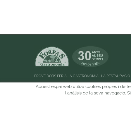
PROVEÏDORS PER A LA GASTRONOMIA I LA RESTAURACIÓ
Horari d'atenció al públic:
de 09:00h a 13:00
Aquest espai web utiliza cookies pròpies i de te
l'anàlisis de la seva navegació. 
Pots seguir-nos a