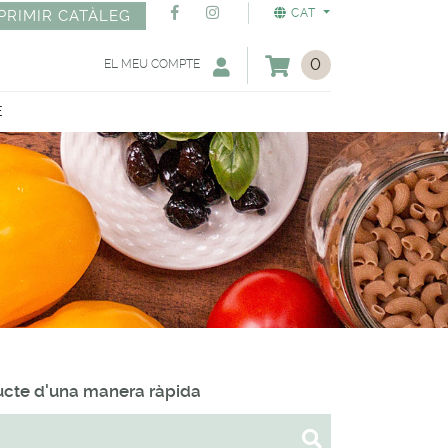
CAT
PRIMIR CATÀLEG
0
EL MEU COMPTE
E
ducte d'una manera ràpida