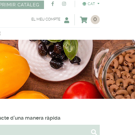
CAT
PRIMIR CATÀLEG
0
EL MEU COMPTE
E
ducte d'una manera ràpida