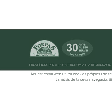
PROVEÏDORS PER A LA GASTRONOMIA I LA RESTAURACIÓ
Horari d'atenció al públic:
de 09:00h a 13:00
Aquest espai web utiliza cookies pròpies i de te
l'anàlisis de la seva navegació. 
Pots seguir-nos a