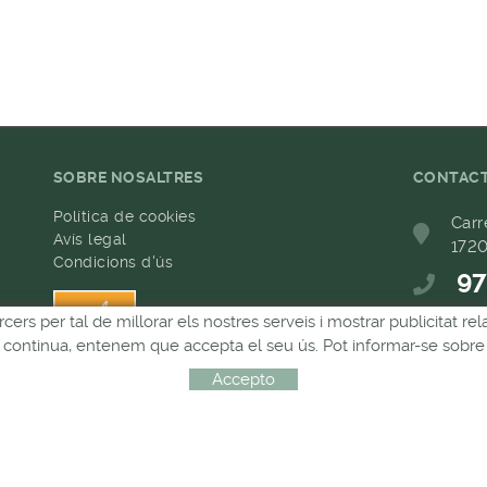
SOBRE NOSALTRES
CONTAC
Política de cookies
Carr
Avís legal
1720
Condicions d'ús
97
h
rcers per tal de millorar els nostres serveis i mostrar publicitat 
68
Si continua, entenem que accepta el seu ús. Pot informar-se sobre 
com
Accepto
Distribuït per:
MICROLÒGIC, SLU