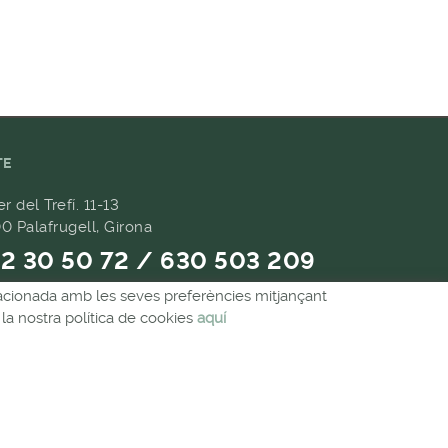
TE
er del Trefí. 11-13
0 Palafrugell, Girona
2 30 50 72 / 630 503 209
relacionada amb les seves preferències mitjançant
9 657 489
la nostra política de cookies
aquí
andes@forpasgastronomia.com