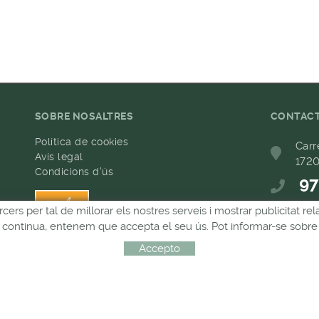
SOBRE NOSALTRES
CONTAC
Política de cookies
Carr
Avís legal
1720
Condicions d'ús
97
h
rcers per tal de millorar els nostres serveis i mostrar publicitat 
68
Si continua, entenem que accepta el seu ús. Pot informar-se sobre 
com
Accepto
Distribuït per:
MICROLÒGIC, SLU