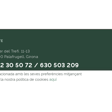
TE
er del Trefí. 11-13
0 Palafrugell, Girona
2 30 50 72 / 630 503 209
relacionada amb les seves preferències mitjançant
9 657 489
la nostra política de cookies
aquí
andes@forpasgastronomia.com