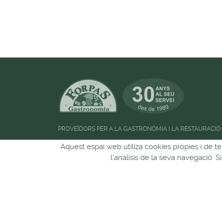
PROVEÏDORS PER A LA GASTRONOMIA I LA RESTAURACIÓ
Horari d'atenció al públic:
de 09:00h a 13:00
Aquest espai web utiliza cookies pròpies i de te
l'anàlisis de la seva navegació. 
Pots seguir-nos a