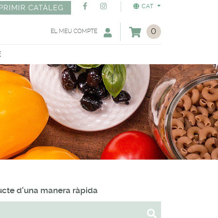
CAT
PRIMIR CATÀLEG
0
EL MEU COMPTE
E
ducte d'una manera ràpida