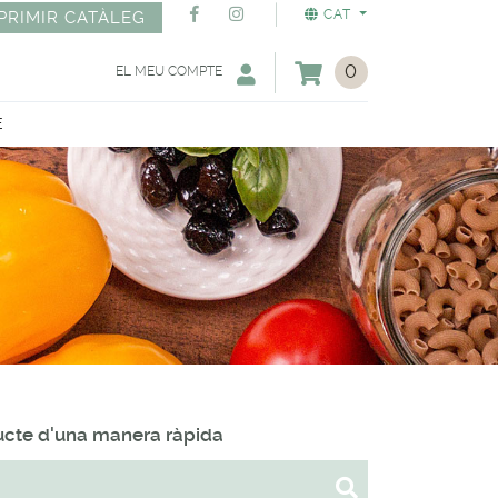
CAT
PRIMIR CATÀLEG
0
EL MEU COMPTE
E
ducte d'una manera ràpida