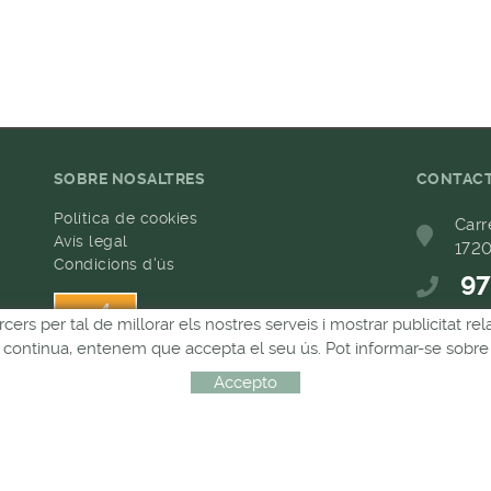
SOBRE NOSALTRES
CONTAC
Política de cookies
Carr
Avís legal
1720
Condicions d'ús
97
h
rcers per tal de millorar els nostres serveis i mostrar publicitat 
68
Si continua, entenem que accepta el seu ús. Pot informar-se sobre 
com
Accepto
Distribuït per:
MICROLÒGIC, SLU