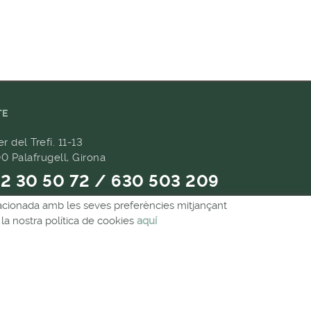
TE
er del Trefí. 11-13
0 Palafrugell, Girona
2 30 50 72 / 630 503 209
relacionada amb les seves preferències mitjançant
9 657 489
la nostra política de cookies
aquí
andes@forpasgastronomia.com