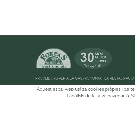
PROVEÏDORS PER A LA GASTRONOMIA I LA RESTAURACIÓ
Horari d'atenció al públic:
de 09:00h a 13:00
Aquest espai web utiliza cookies pròpies i de te
l'anàlisis de la seva navegació. 
Pots seguir-nos a