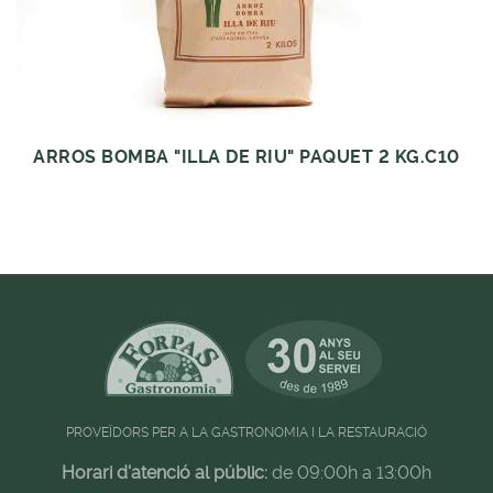
ARROS BOMBA "ILLA DE RIU" PAQUET 2 KG.C10
PROVEÏDORS PER A LA GASTRONOMIA I LA RESTAURACIÓ
Horari d'atenció al públic:
de 09:00h a 13:00h