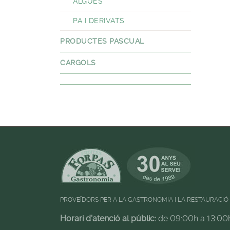
ALGUES
PA I DERIVATS
PRODUCTES PASCUAL
CARGOLS
PROVEÏDORS PER A LA GASTRONOMIA I LA RESTAURACIÓ
Horari d'atenció al públic:
de 09:00h a 13:00