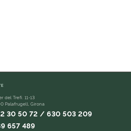
TE
er del Trefí. 11-13
0 Palafrugell, Girona
2 30 50 72 / 630 503 209
9 657 489