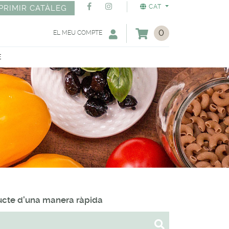
CAT
PRIMIR CATÀLEG
0
EL MEU COMPTE
E
ducte d'una manera ràpida