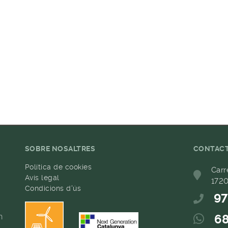
SOBRE NOSALTRES
CONTAC
Política de cookies
Carr
Avís legal
1720
Condicions d'ús
97
h
68