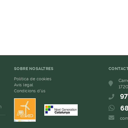
SOBRE NOSALTRES
CONTAC
Política de cookies
Carr
Avís legal
1720
Condicions d'ús
97
h
68
com