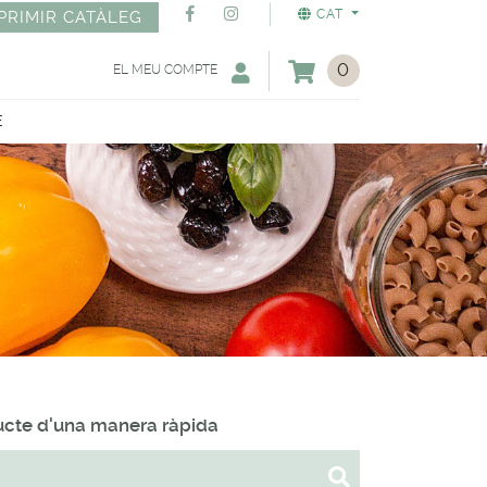
CAT
PRIMIR CATÀLEG
0
EL MEU COMPTE
E
ducte d'una manera ràpida