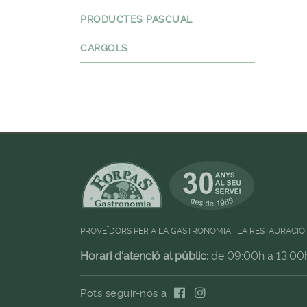
PRODUCTES PASCUAL
CARGOLS
PROVEÏDORS PER A LA GASTRONOMIA I LA RESTAURACIÓ
Horari d'atenció al públic:
de 09:00h a 13:00
Pots seguir-nos a