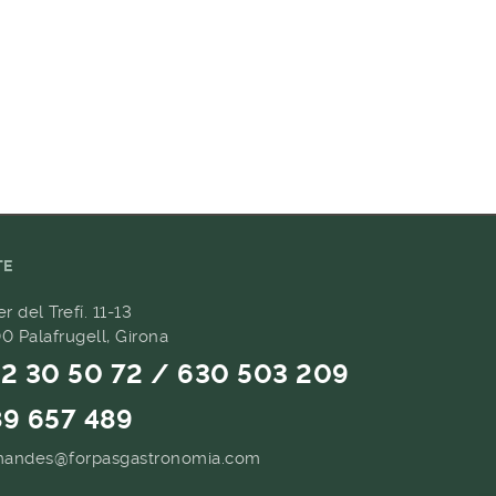
TE
er del Trefí. 11-13
0 Palafrugell, Girona
2 30 50 72 / 630 503 209
9 657 489
andes@forpasgastronomia.com