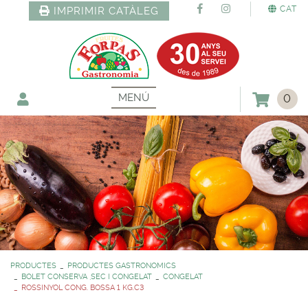
CAT
IMPRIMIR CATÀLEG
MENÚ
0
PRODUCTES
PRODUCTES GASTRONOMICS
BOLET CONSERVA ,SEC I CONGELAT
CONGELAT
ROSSINYOL CONG. BOSSA 1 KG.C3