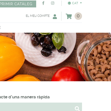
CAT
PRIMIR CATÀLEG
0
EL MEU COMPTE
E
ducte d'una manera ràpida