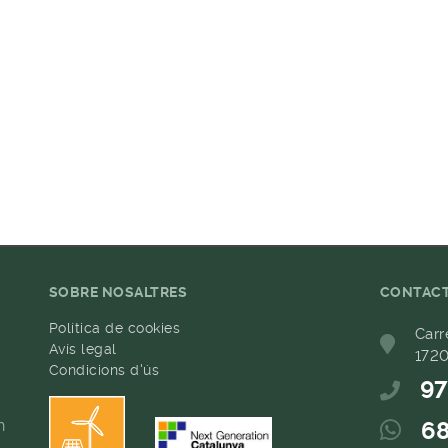
SOBRE NOSALTRES
CONTAC
Política de cookies
Carr
Avís legal
1720
Condicions d'ús
97
h
68