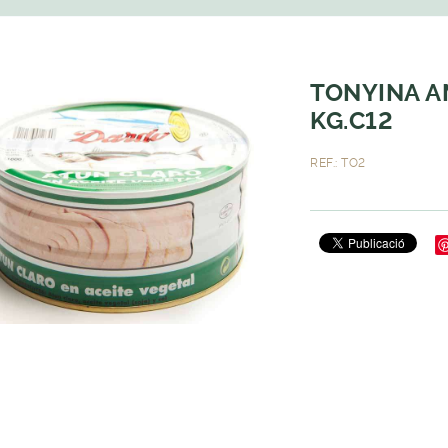
TONYINA AM
KG.C12
REF.: TO2