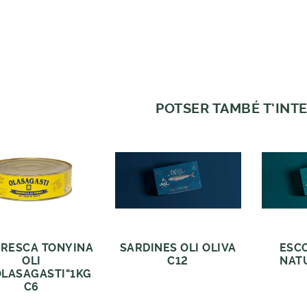
POTSER TAMBÉ T'INTE
RESCA TONYINA
SARDINES OLI OLIVA
ESC
OLI
C12
NAT
OLASAGASTI"1KG
C6