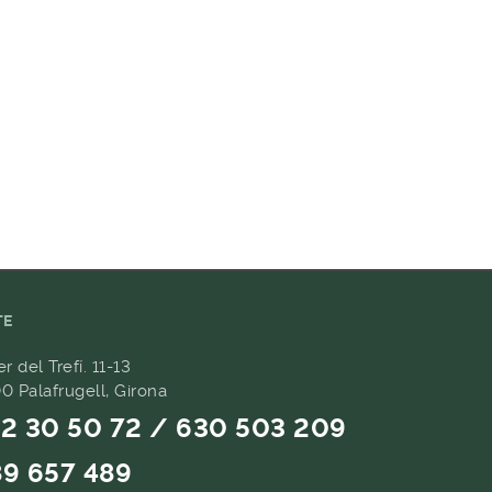
TE
er del Trefí. 11-13
0 Palafrugell, Girona
2 30 50 72 / 630 503 209
9 657 489