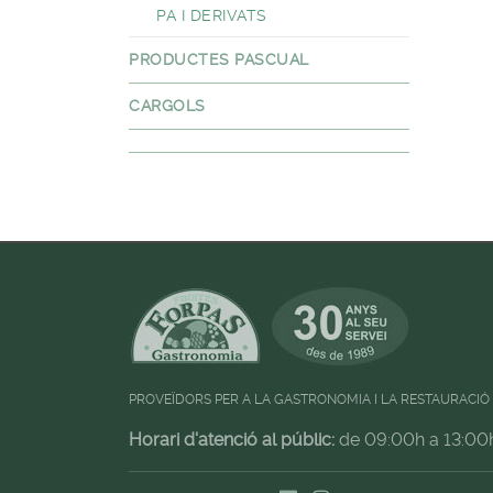
PA I DERIVATS
PRODUCTES PASCUAL
CARGOLS
PROVEÏDORS PER A LA GASTRONOMIA I LA RESTAURACIÓ
Horari d'atenció al públic:
de 09:00h a 13:00