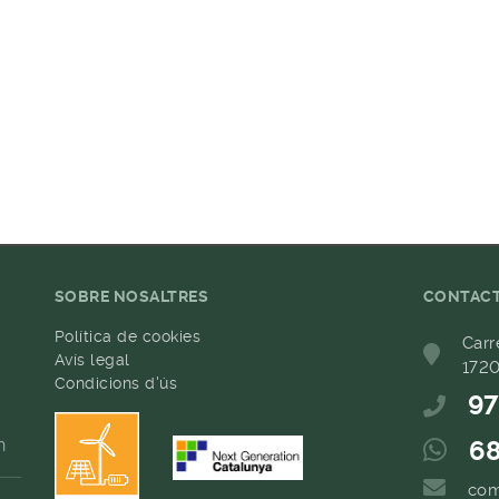
SOBRE NOSALTRES
CONTAC
Política de cookies
Carr
Avís legal
1720
Condicions d'ús
97
h
68
com