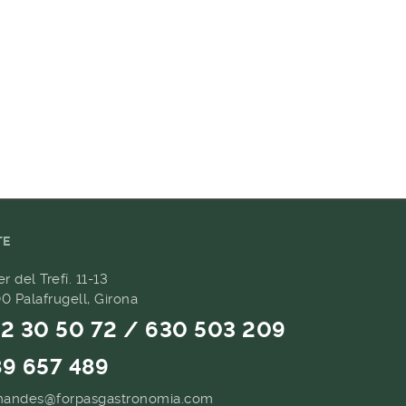
TE
er del Trefí. 11-13
0 Palafrugell, Girona
2 30 50 72 / 630 503 209
9 657 489
andes@forpasgastronomia.com