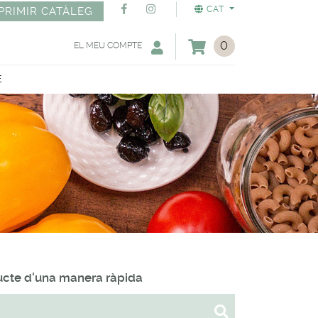
CAT
PRIMIR CATÀLEG
0
EL MEU COMPTE
E
ducte d'una manera ràpida