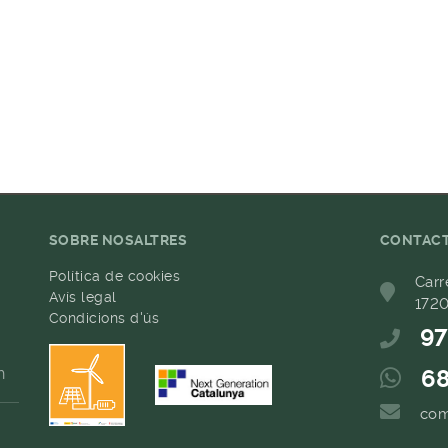
SOBRE NOSALTRES
CONTAC
Política de cookies
Carr
Avís legal
1720
Condicions d'ús
97
h
68
com