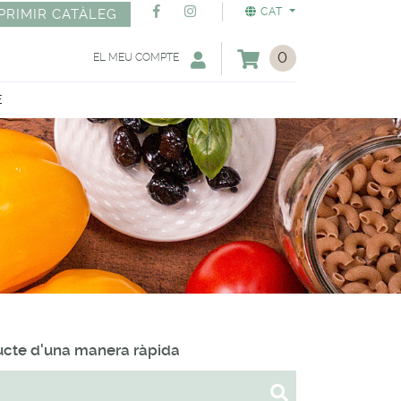
CAT
PRIMIR CATÀLEG
0
EL MEU COMPTE
E
ducte d'una manera ràpida