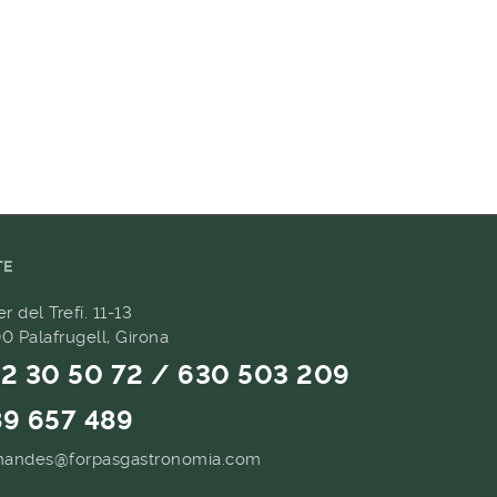
TE
er del Trefí. 11-13
0 Palafrugell, Girona
2 30 50 72 / 630 503 209
9 657 489
andes@forpasgastronomia.com