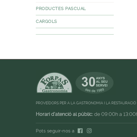
PRODUCTES PASCUAL
CARGOLS
PROVEÏDORS PER A LA GASTRONOMIA I LA RESTAURACIÓ
Horari d'atenció al públic:
de 09:00h a 13:00
Pots seguir-nos a