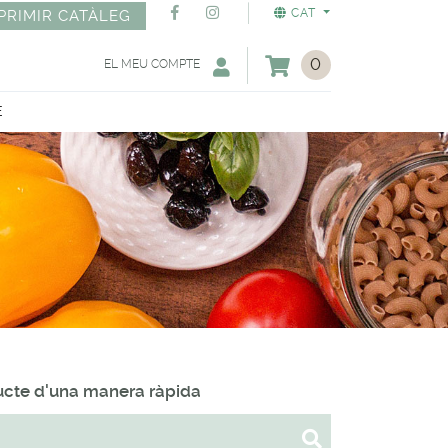
CAT
PRIMIR CATÀLEG
0
EL MEU COMPTE
E
ducte d'una manera ràpida