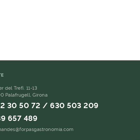
TE
er del Trefí. 11-13
0 Palafrugell, Girona
2 30 50 72 / 630 503 209
9 657 489
andes@forpasgastronomia.com