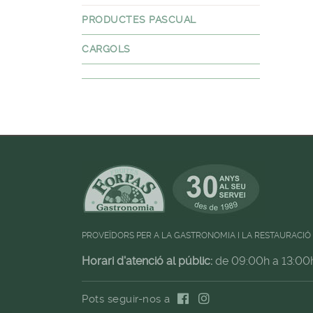
PRODUCTES PASCUAL
CARGOLS
PROVEÏDORS PER A LA GASTRONOMIA I LA RESTAURACIÓ
Horari d'atenció al públic:
de 09:00h a 13:00
Pots seguir-nos a