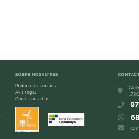
SOBRE NOSALTRES
CONTAC
Política de cookies
Carr
Avís legal
1720
Condicions d'ús
97
h
68
com