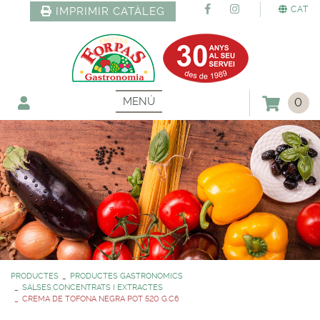
CAT
IMPRIMIR CATÀLEG
MENÚ
0
PRODUCTES
PRODUCTES GASTRONOMICS
SALSES,CONCENTRATS I EXTRACTES
CREMA DE TOFONA NEGRA POT 520 G.C6