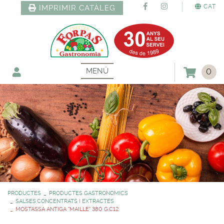
CAT
IMPRIMIR CATÀLEG
MENÚ
0
PRODUCTES
PRODUCTES GASTRONOMICS
SALSES,CONCENTRATS I EXTRACTES
MOSTASSA ANTIGA "MAILLE" 380 G.C12