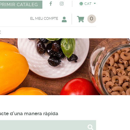
CAT
PRIMIR CATÀLEG
0
EL MEU COMPTE
E
ducte d'una manera ràpida