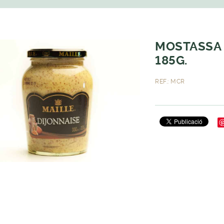
MOSTASSA 
185G.
REF.: MCR