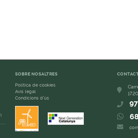
SOBRE NOSALTRES
CONTAC
Política de cookies
Carr
Avís legal
1720
Condicions d'ús
97
h
68
com