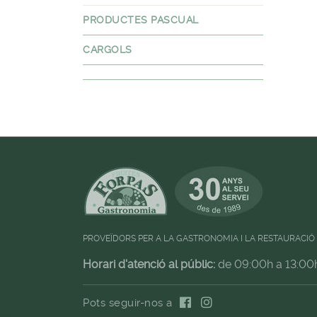
PRODUCTES PASCUAL
CARGOLS
PROVEÏDORS PER A LA GASTRONOMIA I LA RESTAURACIÓ
Horari d'atenció al públic:
de 09:00h a 13:00
Pots seguir-nos a