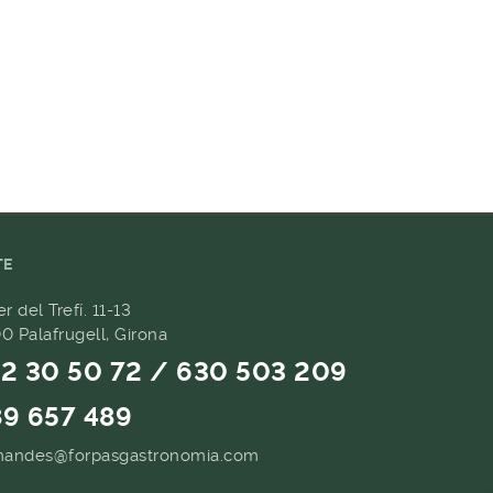
TE
er del Trefí. 11-13
0 Palafrugell, Girona
2 30 50 72 / 630 503 209
9 657 489
andes@forpasgastronomia.com