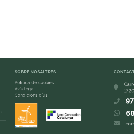
SOBRE NOSALTRES
CONTAC
Política de cookies
Carr
Avís legal
1720
Condicions d'ús
97
h
68
com