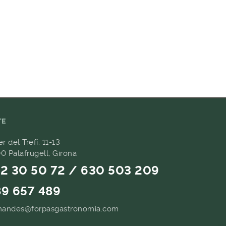
TE
er del Trefí. 11-13
0 Palafrugell, Girona
2 30 50 72 / 630 503 209
9 657 489
andes@forpasgastronomia.com