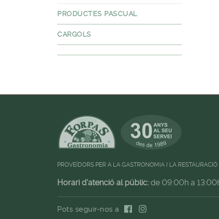
PRODUCTES PASCUAL
CARGOLS
PROVEÏDORS PER A LA GASTRONOMIA I LA RESTAURACIÓ
Horari d'atenció al públic:
de 09:00h a 13:00
Pots seguir-nos a