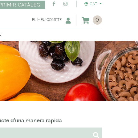
CAT
PRIMIR CATÀLEG
0
EL MEU COMPTE
E
ducte d'una manera ràpida