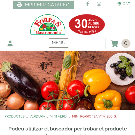
CAT
IMPRIMIR CATÀLEG
MENÚ
0
PRODUCTES
VERDURA
MINI VERD.
MINI PORRO *SAFATA* 250 G.
Podeu utilitzar el buscador per trobar el producte