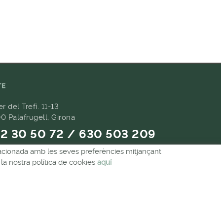
TE
er del Trefí. 11-13
0 Palafrugell, Girona
2 30 50 72 / 630 503 209
relacionada amb les seves preferències mitjançant
9 657 489
la nostra política de cookies
aquí
andes@forpasgastronomia.com