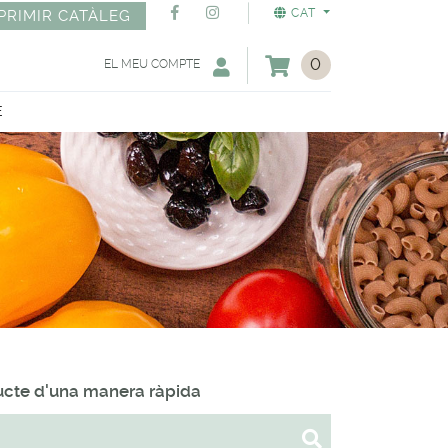
CAT
PRIMIR CATÀLEG
0
EL MEU COMPTE
E
ducte d'una manera ràpida