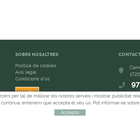
SOBRE NOSALTRES
CONTAC
Política de cookies
Carr
Avís legal
1720
Condicions d'ús
97
h
rcers per tal de millorar els nostres serveis i mostrar publicitat 
68
Si continua, entenem que accepta el seu ús. Pot informar-se sobre 
com
Accepto
Distribuït per:
MICROLÒGIC, SLU