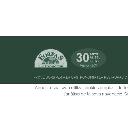
PROVEÏDORS PER A LA GASTRONOMIA I LA RESTAURACIÓ
Horari d'atenció al públic:
de 09:00h a 13:00
Aquest espai web utiliza cookies pròpies i de te
l'anàlisis de la seva navegació. 
Pots seguir-nos a