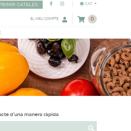
CAT
PRIMIR CATÀLEG
0
EL MEU COMPTE
E
ducte d'una manera ràpida