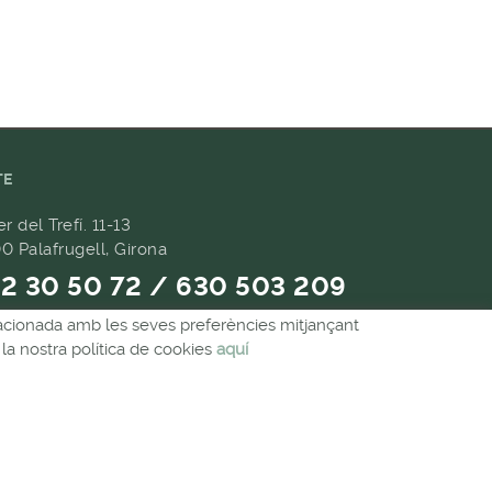
TE
er del Trefí. 11-13
0 Palafrugell, Girona
2 30 50 72 / 630 503 209
relacionada amb les seves preferències mitjançant
9 657 489
la nostra política de cookies
aquí
andes@forpasgastronomia.com