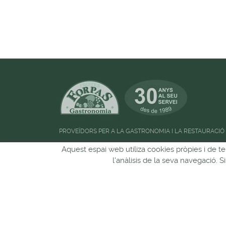
PROVEÏDORS PER A LA GASTRONOMIA I LA RESTAURACIÓ
Horari d'atenció al públic:
de 09:00h a 13:00
Aquest espai web utiliza cookies pròpies i de te
l'anàlisis de la seva navegació. 
Pots seguir-nos a