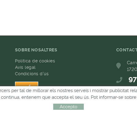
SOBRE NOSALTRES
CONTAC
Política de cookies
Carr
Avís legal
1720
Condicions d'ús
97
h
rcers per tal de millorar els nostres serveis i mostrar publicitat 
68
Si continua, entenem que accepta el seu ús. Pot informar-se sobre 
com
Accepto
Distribuït per:
MICROLÒGIC, SLU