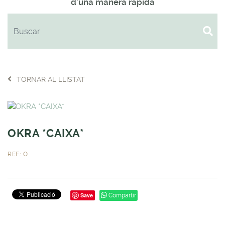
d'una manera ràpida
TORNAR AL LLISTAT
OKRA *CAIXA*
REF.: O
Save
Compartir