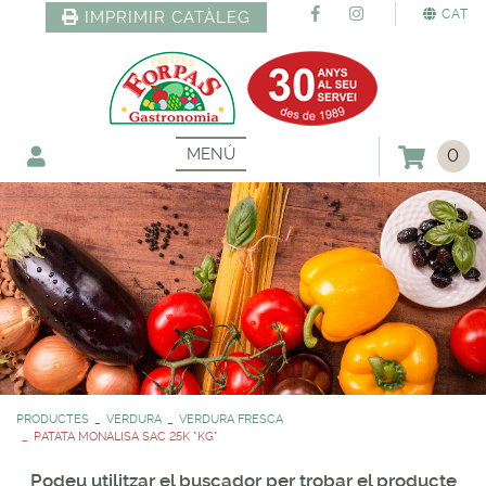
CAT
IMPRIMIR CATÀLEG
MENÚ
0
PRODUCTES
VERDURA
VERDURA FRESCA
PATATA MONALISA SAC 25K *KG*
Podeu utilitzar el buscador per trobar el producte