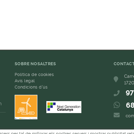
SOBRE NOSALTRES
CONTAC
Política de cookies
Carr
Avís legal
1720
Condicions d'ús
97
h
68
com
rcers per tal de millorar els nostres serveis i mostrar publicitat 