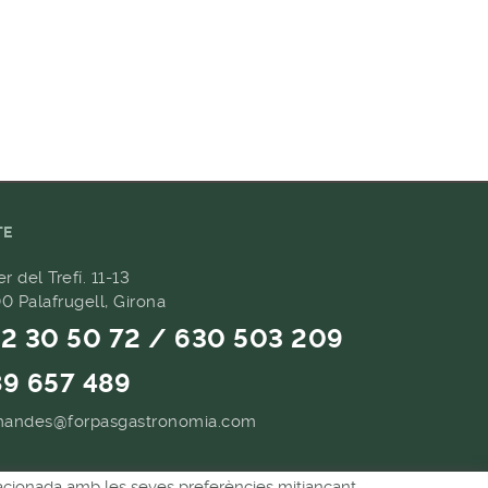
TE
er del Trefí. 11-13
0 Palafrugell, Girona
2 30 50 72 / 630 503 209
9 657 489
andes@forpasgastronomia.com
relacionada amb les seves preferències mitjançant