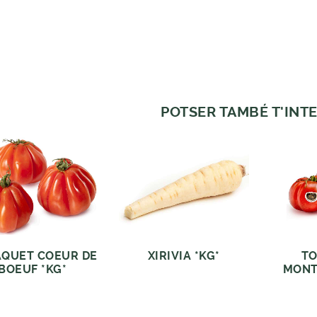
POTSER TAMBÉ T'INTE
QUET COEUR DE
XIRIVIA *KG*
T
BOEUF *KG*
MONT