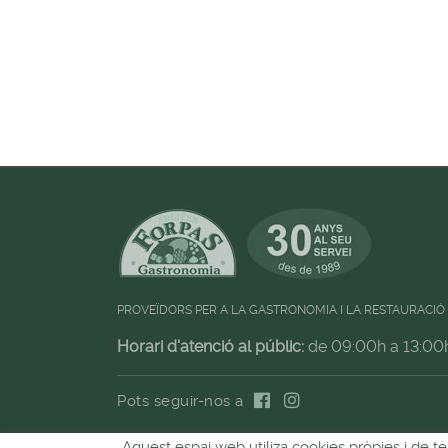
PROVEÏDORS PER A LA GASTRONOMIA I LA RESTAURACIÓ
Horari d'atenció al públic:
de 09:00h a 13:00
Pots seguir-nos a
Aquest espai web utiliza cookies pròpies i de te