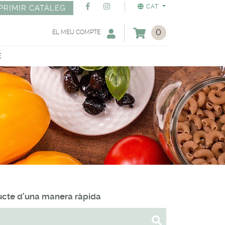
CAT
PRIMIR CATÀLEG
0
EL MEU COMPTE
E
ducte d'una manera ràpida