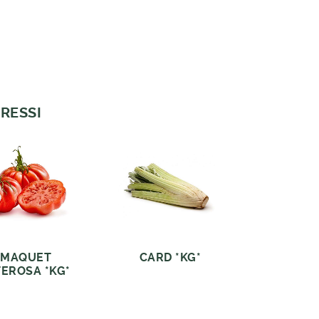
RESSI
OMAQUET
CARD *KG*
EROSA *KG*