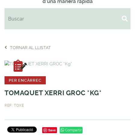
d'una manera ràpida
TORNAR AL LLISTAT
PER ENCÀRREC
TOMAQUET XERRI GROC *KG*
REF.: TOXE
Save
Compartir