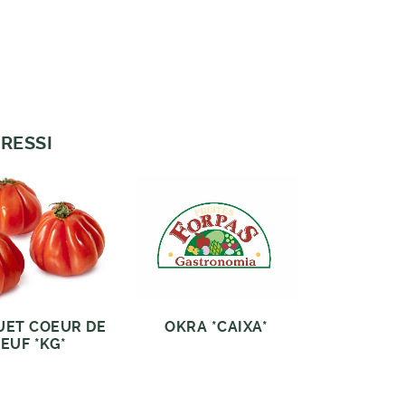
RESSI
ET COEUR DE
OKRA *CAIXA*
EUF *KG*