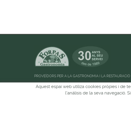
PROVEÏDORS PER A LA GASTRONOMIA I LA RESTAURACIÓ
Horari d'atenció al públic:
de 09:00h a 13:00
Aquest espai web utiliza cookies pròpies i de te
l'anàlisis de la seva navegació. 
Pots seguir-nos a