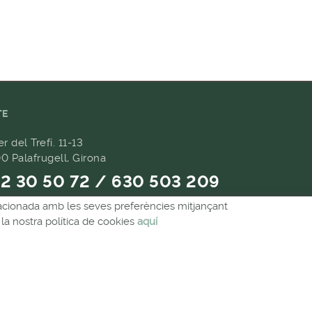
TE
er del Trefí. 11-13
0 Palafrugell, Girona
2 30 50 72 / 630 503 209
relacionada amb les seves preferències mitjançant
9 657 489
la nostra política de cookies
aquí
andes@forpasgastronomia.com