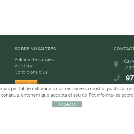
SOBRE NOSALTRES
CONTAC
Política de cookies
Carr
Avís legal
1720
Condicions d'ús
97
h
rcers per tal de millorar els nostres serveis i mostrar publicitat 
68
Si continua, entenem que accepta el seu ús. Pot informar-se sobre 
com
Accepto
Distribuït per:
MICROLÒGIC, SLU