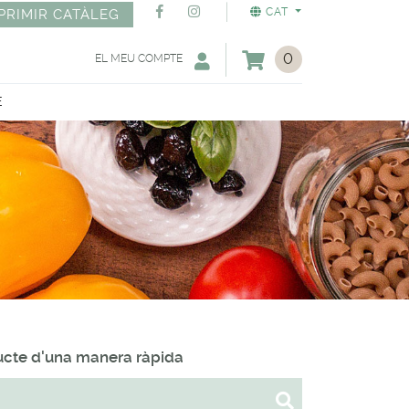
CAT
PRIMIR CATÀLEG
0
EL MEU COMPTE
E
ducte d'una manera ràpida