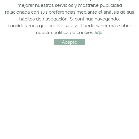
mejorar nuestros servicios y mostrarle publicidad
relacionada con sus preferencias mediante el análisis de sus
hábitos de navegación. Si continua navegando,
consideramos que acepta su uso. Puede saber más sobre
nuestra política de cookies
aquí
Acepto
CONTACTO
Carrer del Trefí. 11-13
17200 Palafrugell, Girona
972 30 50 72 / 630 503 209
689 657 489
comandes@forpasgastronomia.com