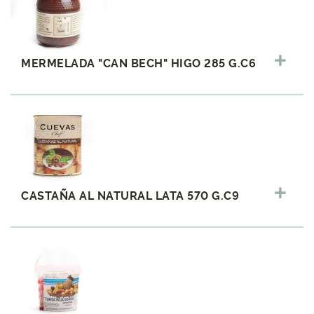
MERMELADA "CAN BECH" HIGO 285 G.C6
CASTAÑA AL NATURAL LATA 570 G.C9