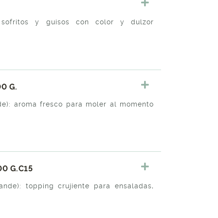
a sofritos y guisos con color y dulzor
0 G.
de): aroma fresco para moler al momento
00 G.C15
ande): topping crujiente para ensaladas,