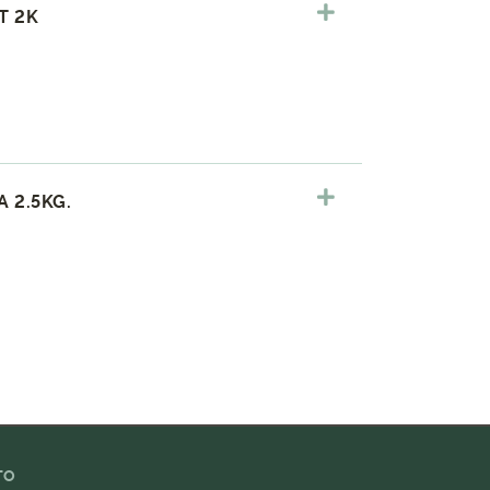
T 2K
 2.5KG.
TO