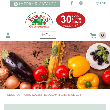
ESP
IMPRIMIR CATÀLEG
MENÚ
0
PRODUCTOS
CERVEZA ESTRELLA DAMM LATA 33 CL. C24