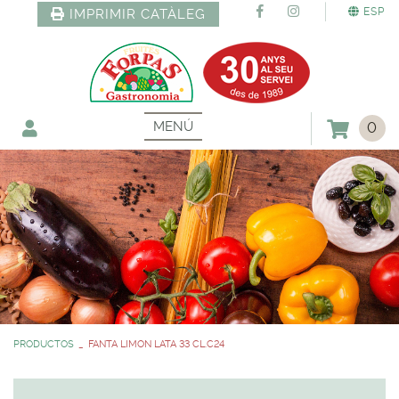
ESP
IMPRIMIR CATÀLEG
MENÚ
0
PRODUCTOS
FANTA LIMON LATA 33 CL.C24