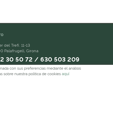
TO
er del Trefí. 11-13
0 Palafrugell, Girona
2 30 50 72 / 630 503 209
ionada con sus preferencias mediante el análisis
9 657 489
 sobre nuestra política de cookies
aquí
andes@forpasgastronomia.com