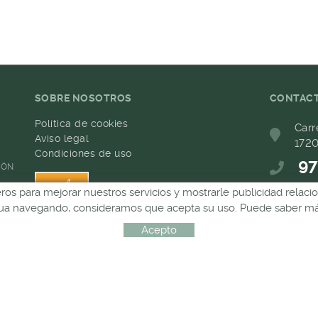
SOBRE NOSOTROS
CONTAC
Política de cookies
Carr
Aviso legal
1720
Condiciones de uso
97
IÓN
ceros para mejorar nuestros servicios y mostrarle publicidad relac
68
inua navegando, consideramos que acepta su uso. Puede saber más
com
Acepto
Distribuido por:
MICROLÒGIC, SLU