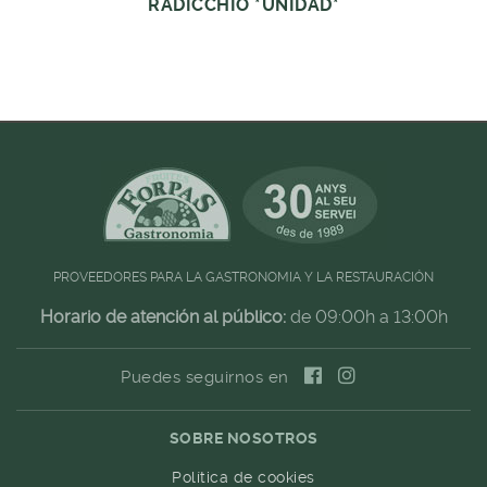
RADICCHIO *UNIDAD*
PROVEEDORES PARA LA GASTRONOMIA Y LA RESTAURACIÓN
Horario de atención al público:
de 09:00h a 13:00h
Puedes seguirnos en
SOBRE NOSOTROS
Política de cookies