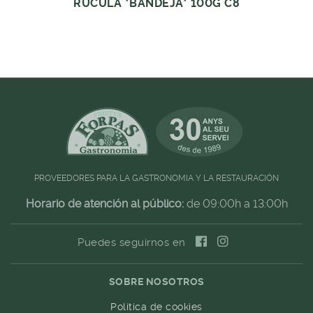
RUCULA *BANDEJA* 100G C8
PROVEEDORES PARA LA GASTRONOMIA Y LA RESTAURACIÓN
Horario de atención al público:
de 09:00h a 13:00h
Puedes seguirnos en
SOBRE NOSOTROS
Política de cookies