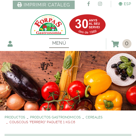
ESP
IMPRIMIR CATÀLEG
MENÚ
0
PRODUCTOS
PRODUCTOS GASTRONOMICOS
CEREALES
COUSCOUS "FERRERO" PAQUETE 1 KG.C6