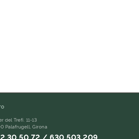
TO
er del Trefí. 11-13
0 Palafrugell, Girona
2 30 50 72 / 630 503 209