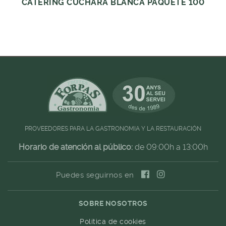
CATERING CUCHARA BLANCA PAQUETE 100
PROVEEDORES PARA LA GASTRONOMIA Y LA RESTAURACIÓN
Horario de atención al público:
de 09:00h a 13:00h
Puedes seguirnos en
SOBRE NOSOTROS
Política de cookies