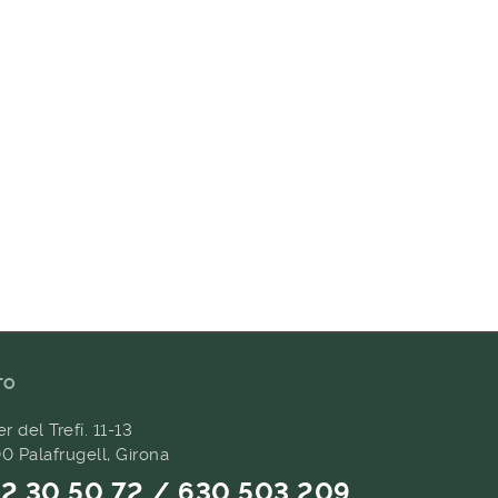
TO
er del Trefí. 11-13
0 Palafrugell, Girona
2 30 50 72 / 630 503 209