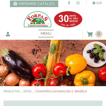
ESP
IMPRIMIR CATÀLEG
MENÚ
0
PRODUCTOS
SETAS
CHAMPIÑON LAMINADO 250 G *BANDEJA*