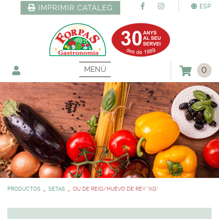
ESP
IMPRIMIR CATÀLEG
MENÚ
0
PRODUCTOS
SETAS
OU DE REIG/HUEVO DE REY *KG*