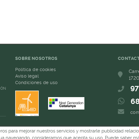
SOBRE NOSOTROS
CONTAC
Política de cookies
Carr
Aviso legal
1720
Condiciones de uso
97
IÓN
68
com
ceros para mejorar nuestros servicios y mostrarle publicidad relac
inua navegando, consideramos que acepta su uso. Puede saber más