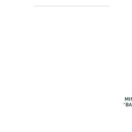
MI
*BA