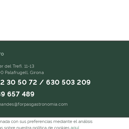
TO
er del Trefí. 11-13
0 Palafrugell, Girona
2 30 50 72 / 630 503 209
9 657 489
andes@forpasgastronomia.com
ionada con sus preferencias mediante el análisis
 sobre nuestra política de cookies
aquí