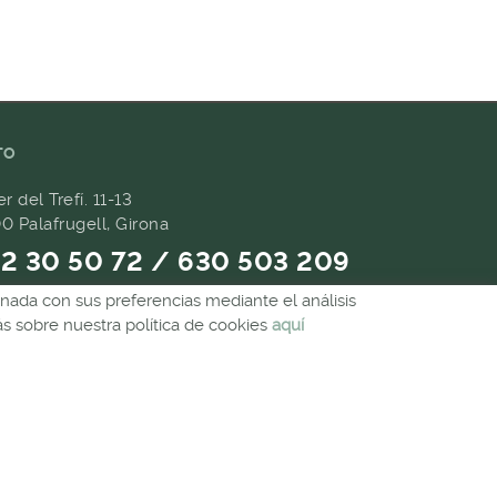
TO
er del Trefí. 11-13
0 Palafrugell, Girona
2 30 50 72 / 630 503 209
ionada con sus preferencias mediante el análisis
9 657 489
 sobre nuestra política de cookies
aquí
andes@forpasgastronomia.com