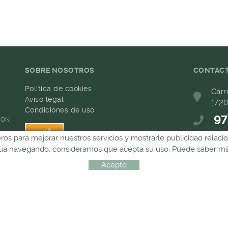
SOBRE NOSOTROS
CONTAC
Política de cookies
Carr
Aviso legal
1720
Condiciones de uso
97
IÓN
ceros para mejorar nuestros servicios y mostrarle publicidad relac
68
inua navegando, consideramos que acepta su uso. Puede saber más
com
Acepto
Distribuido por:
MICROLÒGIC, SLU