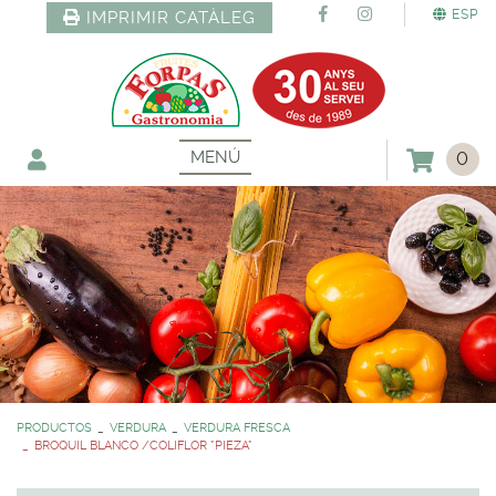
ESP
IMPRIMIR CATÀLEG
MENÚ
0
PRODUCTOS
VERDURA
VERDURA FRESCA
BROQUIL BLANCO /COLIFLOR *PIEZA*