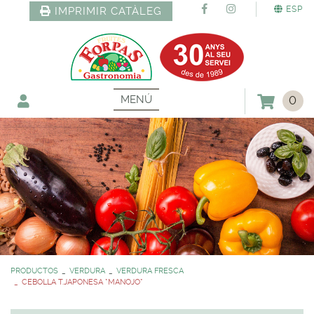
ESP
IMPRIMIR CATÀLEG
MENÚ
0
PRODUCTOS
VERDURA
VERDURA FRESCA
CEBOLLA T.JAPONESA *MANOJO*