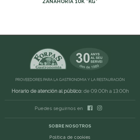
ZANAHORIA 10K *KG*
PROVEEDORES PARA LA GASTRONOMIA Y LA RESTAURACIÓN
Horario de atención al público:
de 09:00h a 13:00h
Puedes seguirnos en
SOBRE NOSOTROS
Política de cookies