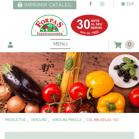
ESP
IMPRIMIR CATÀLEG
MENÚ
0
PRODUCTOS
VERDURA
VERDURA FRESCA
COL BRUSELAS *KG*