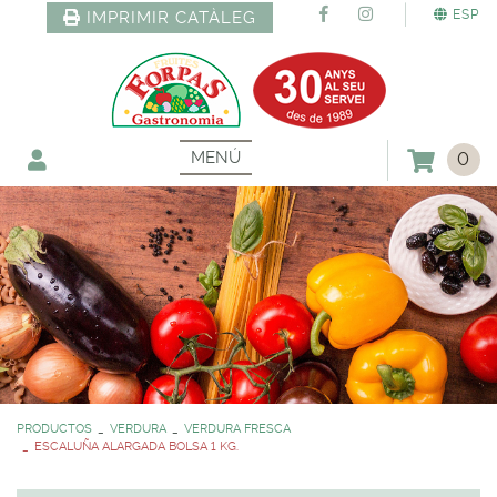
ESP
IMPRIMIR CATÀLEG
MENÚ
0
PRODUCTOS
VERDURA
VERDURA FRESCA
ESCALUÑA ALARGADA BOLSA 1 KG.